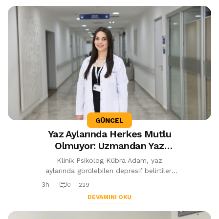
GÜNCEL
Yaz Aylarında Herkes Mutlu
Olmuyor: Uzmandan Yaz
Depresyonu ve Tatil Stresi
Klinik Psikolog Kübra Adam, yaz
Uyarısı
aylarında görülebilen depresif belirtiler,
tatil stresi ve sosyal medyanın psikolojik
3h
0
229
etkileri hakkında önemli uyarıla...
DEVAMINI OKU