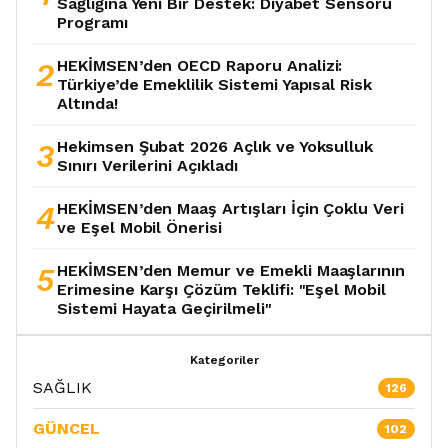
Sağlığına Yeni Bir Destek: Diyabet Sensörü
Programı
2
HEKİMSEN’den OECD Raporu Analizi:
Türkiye’de Emeklilik Sistemi Yapısal Risk
Altında!
3
Hekimsen Şubat 2026 Açlık ve Yoksulluk
Sınırı Verilerini Açıkladı
4
HEKİMSEN’den Maaş Artışları İçin Çoklu Veri
ve Eşel Mobil Önerisi
5
HEKİMSEN’den Memur ve Emekli Maaşlarının
Erimesine Karşı Çözüm Teklifi: "Eşel Mobil
Sistemi Hayata Geçirilmeli"
Kategoriler
SAĞLIK
126
GÜNCEL
102