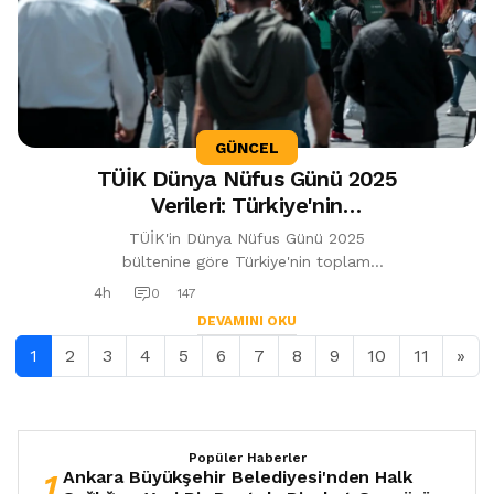
GÜNCEL
TÜİK Dünya Nüfus Günü 2025
Verileri: Türkiye'nin
Doğurganlık Hızı Dünya
TÜİK'in Dünya Nüfus Günü 2025
Ortalamasının Altında
bültenine göre Türkiye'nin toplam
doğurganlık hızı 1,42 çocuk ile dünya
4h
0
147
ortalamasının altında kaldı. Erkeklerde
DEVAMINI OKU
beklenen...
1
2
3
4
5
6
7
8
9
10
11
»
Popüler Haberler
1
Ankara Büyükşehir Belediyesi'nden Halk