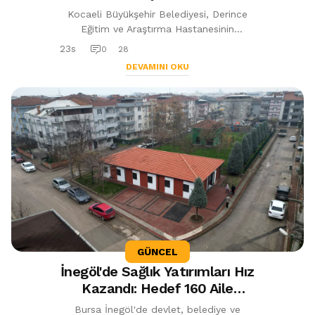
Geçici Sağlık Tesisi Yapılıyor
Kocaeli Büyükşehir Belediyesi, Derince
Eğitim ve Araştırma Hastanesinin
dönüşüm sürecinde sağlık hizmetlerinin
23s
0
28
aksamaması için 120 yataklı, 8 bin metr...
DEVAMINI OKU
GÜNCEL
İnegöl'de Sağlık Yatırımları Hız
Kazandı: Hedef 160 Aile
Hekimi
Bursa İnegöl'de devlet, belediye ve