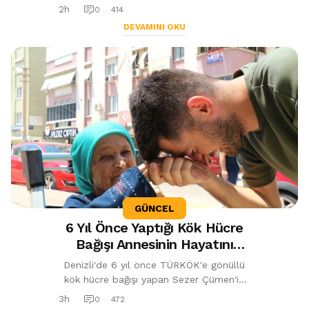
açabileceğini belirterek özellikle çocukluk
2h
0
414
çağında geçirilen ağır güneş y...
DEVAMINI OKU
GÜNCEL
6 Yıl Önce Yaptığı Kök Hücre
Bağışı Annesinin Hayatını
Kurtardı: Doktorlar "Milyonda
Denizli'de 6 yıl önce TÜRKÖK'e gönüllü
Bir" Dedi
kök hücre bağışı yapan Sezer Çümen'in
bağışı, yıllar sonra lösemiye yakalanan
3h
0
472
annesiyle yüzde 100 uyum sağladı....