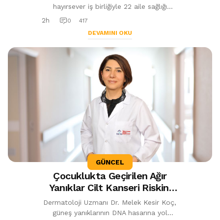
hayırsever iş birliğiyle 22 aile sağlığı
merkezi ve 112 istasyonu hayata
2h
0
417
geçiriliyor. İlçede aile hekimi sayısının...
DEVAMINI OKU
GÜNCEL
Çocuklukta Geçirilen Ağır
Yanıklar Cilt Kanseri Riskini
Artırıyor
Dermatoloji Uzmanı Dr. Melek Kesir Koç,
güneş yanıklarının DNA hasarına yol