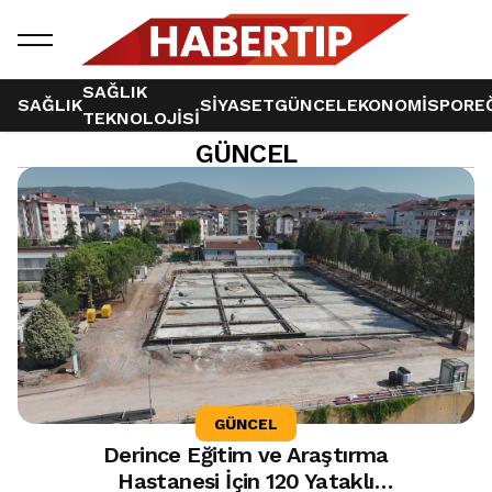
SAĞLIK
SAĞLIK
SİYASET
GÜNCEL
EKONOMİ
SPOR
E
TEKNOLOJİSİ
GÜNCEL
102 haber bulundu
GÜNCEL
Derince Eğitim ve Araştırma
Hastanesi İçin 120 Yataklı