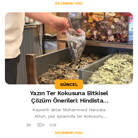
DEVAMINI OKU
GÜNCEL
Yazın Ter Kokusuna Bitkisel
Çözüm Önerileri: Hindistan
Cevizi Yağı ve Lavanta Öne
Kayserili aktar Muhammed Hanzala
Çıkıyor
Altun, yaz aylarında ter kokusunu
azaltmaya yardımcı olabilecek bitkisel
3h
0
529
önerileri paylaştı. Hindistan cevizi yağı,
DEVAMINI OKU
l...