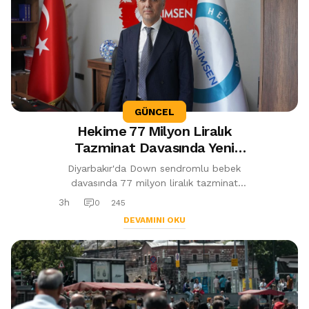
GÜNCEL
Hekime 77 Milyon Liralık
Tazminat Davasında Yeni
Gelişme: İstinaf Kararı
Diyarbakır'da Down sendromlu bebek
Sonrası Haciz Tartışması
davasında 77 milyon liralık tazminat
kararı sonrası mal varlığına haciz
3h
0
245
uygulanan hekimle ilgili istinaf
DEVAMINI OKU
mahkemesi ...