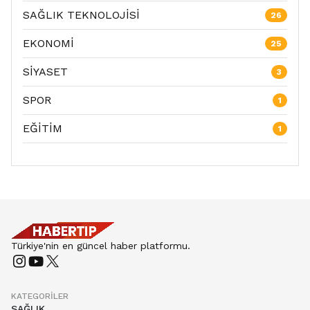
SAĞLIK TEKNOLOJİSİ
26
EKONOMİ
25
SİYASET
3
SPOR
1
EĞİTİM
1
Türkiye'nin en güncel haber platformu.
KATEGORILER
SAĞLIK