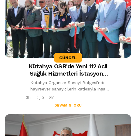
GÜNCEL
Kütahya OSB'de Yeni 112 Acil
Sağlık Hizmetleri İstasyonu
Hizmete Açıldı
Kütahya Organize Sanayi Bölgesi'nde
hayırsever sanayicilerin katkısıyla inşa
edilen 112 Acil Sağlık Hizmetleri İstasyonu
3h
0
219
hizmete açıldı. Modern sağlık...
DEVAMINI OKU