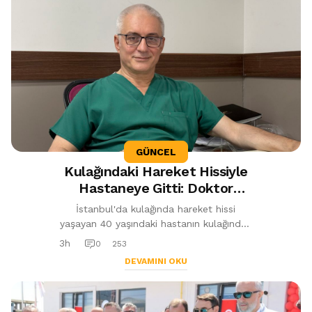
GÜNCEL
Kulağındaki Hareket Hissiyle
Hastaneye Gitti: Doktor
Hastanın Kulağından Canlı
İstanbul'da kulağında hareket hissi
Kelebek Çıkardı
yaşayan 40 yaşındaki hastanın kulağından
canlı kelebek çıkarıldı. KBB Uzmanı Op.
3h
0
253
Dr. Cüneyt Ayanoğlu, yaz aylarınd...
DEVAMINI OKU