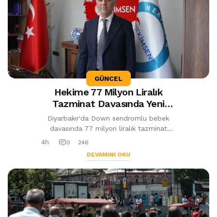
GÜNCEL
Hekime 77 Milyon Liralık
Tazminat Davasında Yeni
Gelişme: İstinaf Kararı
Diyarbakır'da Down sendromlu bebek
Sonrası Haciz Tartışması
davasında 77 milyon liralık tazminat
kararı sonrası mal varlığına haciz
4h
0
246
uygulanan hekimle ilgili istinaf
DEVAMINI OKU
mahkemesi ...