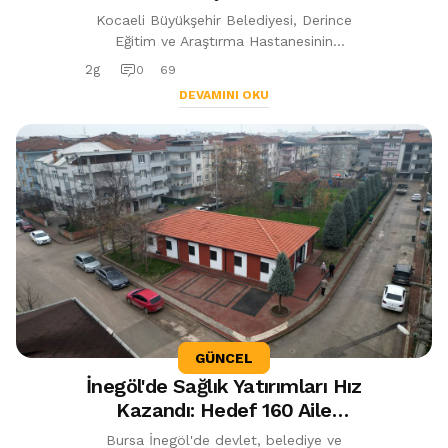
Geçici Sağlık Tesisi Yapılıyor
Kocaeli Büyükşehir Belediyesi, Derince
Eğitim ve Araştırma Hastanesinin
dönüşüm sürecinde sağlık hizmetlerinin
2g
0
69
aksamaması için 120 yataklı, 8 bin metr...
DEVAMINI OKU
GÜNCEL
İnegöl'de Sağlık Yatırımları Hız
Kazandı: Hedef 160 Aile
Hekimi
Bursa İnegöl'de devlet, belediye ve