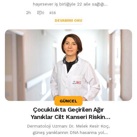
hayırsever iş birliğiyle 22 aile sağlığı
merkezi ve 112 istasyonu hayata
2h
0
458
geçiriliyor. İlçede aile hekimi sayısının...
DEVAMINI OKU
GÜNCEL
Çocuklukta Geçirilen Ağır
Yanıklar Cilt Kanseri Riskini
Artırıyor
Dermatoloji Uzmanı Dr. Melek Kesir Koç,
güneş yanıklarının DNA hasarına yol