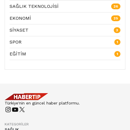
SAĞLIK TEKNOLOJİSİ
26
EKONOMİ
25
SİYASET
3
SPOR
1
EĞİTİM
1
Türkiye'nin en güncel haber platformu.
KATEGORILER
SAĞLIK