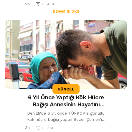
açabileceğini belirterek özellikle çocukluk
2h
0
456
çağında geçirilen ağır güneş y...
DEVAMINI OKU
GÜNCEL
6 Yıl Önce Yaptığı Kök Hücre
Bağışı Annesinin Hayatını
Kurtardı: Doktorlar "Milyonda
Denizli'de 6 yıl önce TÜRKÖK'e gönüllü
Bir" Dedi
kök hücre bağışı yapan Sezer Çümen'in
bağışı, yıllar sonra lösemiye yakalanan
3h
0
510
annesiyle yüzde 100 uyum sağladı....