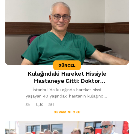
GÜNCEL
Kulağındaki Hareket Hissiyle
Hastaneye Gitti: Doktor
Hastanın Kulağından Canlı
İstanbul'da kulağında hareket hissi
Kelebek Çıkardı
yaşayan 40 yaşındaki hastanın kulağından
canlı kelebek çıkarıldı. KBB Uzmanı Op.
3h
0
254
Dr. Cüneyt Ayanoğlu, yaz aylarınd...
DEVAMINI OKU