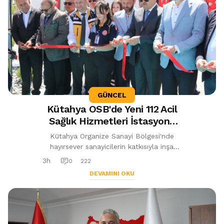
GÜNCEL
Kütahya OSB'de Yeni 112 Acil
Sağlık Hizmetleri İstasyonu
Hizmete Açıldı
Kütahya Organize Sanayi Bölgesi'nde
hayırsever sanayicilerin katkısıyla inşa
edilen 112 Acil Sağlık Hizmetleri İstasyonu
3h
0
222
hizmete açıldı. Modern sağlık...
DEVAMINI OKU