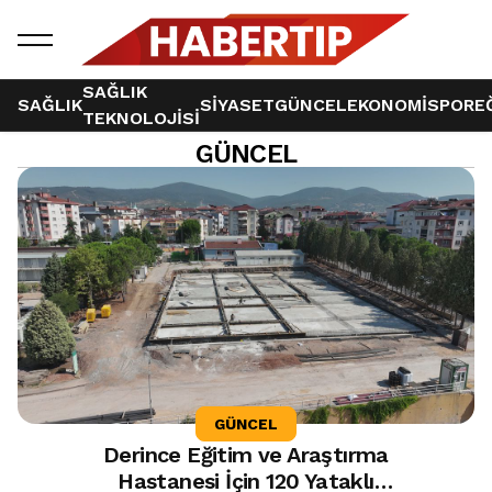
SAĞLIK
SAĞLIK
SİYASET
GÜNCEL
EKONOMİ
SPOR
E
TEKNOLOJİSİ
GÜNCEL
102 haber bulundu
GÜNCEL
Derince Eğitim ve Araştırma
Hastanesi İçin 120 Yataklı