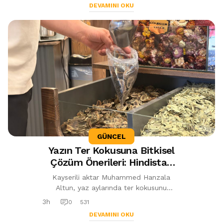
DEVAMINI OKU
GÜNCEL
Yazın Ter Kokusuna Bitkisel
Çözüm Önerileri: Hindistan
Cevizi Yağı ve Lavanta Öne
Kayserili aktar Muhammed Hanzala
Çıkıyor
Altun, yaz aylarında ter kokusunu
azaltmaya yardımcı olabilecek bitkisel
3h
0
531
önerileri paylaştı. Hindistan cevizi yağı,
DEVAMINI OKU
l...