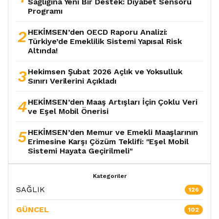
Sağlığına Yeni Bir Destek: Diyabet Sensörü
Programı
2
HEKİMSEN’den OECD Raporu Analizi:
Türkiye’de Emeklilik Sistemi Yapısal Risk
Altında!
3
Hekimsen Şubat 2026 Açlık ve Yoksulluk
Sınırı Verilerini Açıkladı
4
HEKİMSEN’den Maaş Artışları İçin Çoklu Veri
ve Eşel Mobil Önerisi
5
HEKİMSEN’den Memur ve Emekli Maaşlarının
Erimesine Karşı Çözüm Teklifi: "Eşel Mobil
Sistemi Hayata Geçirilmeli"
Kategoriler
SAĞLIK
126
GÜNCEL
102