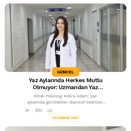
GÜNCEL
Yaz Aylarında Herkes Mutlu
Olmuyor: Uzmandan Yaz
Depresyonu ve Tatil Stresi
Klinik Psikolog Kübra Adam, yaz
Uyarısı
aylarında görülebilen depresif belirtiler,
tatil stresi ve sosyal medyanın psikolojik
3h
0
231
etkileri hakkında önemli uyarıla...
DEVAMINI OKU