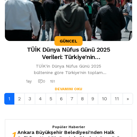
GÜNCEL
TÜİK Dünya Nüfus Günü 2025
Verileri: Türkiye'nin
Doğurganlık Hızı Dünya
TÜİK'in Dünya Nüfus Günü 2025
Ortalamasının Altında
bültenine göre Türkiye'nin toplam
doğurganlık hızı 1,42 çocuk ile dünya
1ay
0
151
ortalamasının altında kaldı. Erkeklerde
DEVAMINI OKU
beklenen...
1
2
3
4
5
6
7
8
9
10
11
»
Popüler Haberler
1
Ankara Büyükşehir Belediyesi'nden Halk