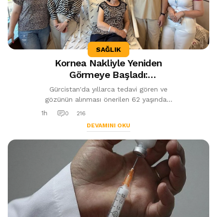
SAĞLIK
Kornea Nakliyle Yeniden
Görmeye Başladı:
"Torunlarımı Daha Net
Gürcistan'da yıllarca tedavi gören ve
Görebileceğim"
gözünün alınması önerilen 62 yaşındaki
hasta, Trabzon'da gerçekleştirilen kornea
1h
0
216
nakli sayesinde yeniden görmeye...
DEVAMINI OKU