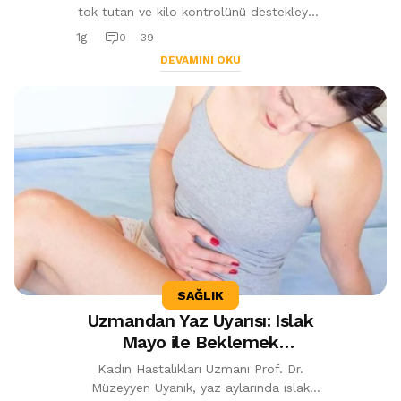
tok tutan ve kilo kontrolünü destekleyen
9 sağlıklı atıştırmalığı açıkladı. Çiğ
1g
0
39
badem, yoğurt, elma, nohut ve d...
DEVAMINI OKU
SAĞLIK
Uzmandan Yaz Uyarısı: Islak
Mayo ile Beklemek
Enfeksiyon Riskini Artırıyor
Kadın Hastalıkları Uzmanı Prof. Dr.
Müzeyyen Uyanık, yaz aylarında ıslak