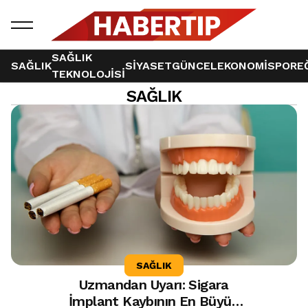
SAĞLIK
SAĞLIK
SİYASET
GÜNCEL
EKONOMİ
SPOR
E
TEKNOLOJİSİ
SAĞLIK
126 haber bulundu
SAĞLIK
Uzmandan Uyarı: Sigara
İmplant Kaybının En Büyük