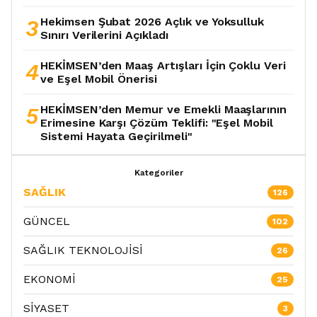
3
Hekimsen Şubat 2026 Açlık ve Yoksulluk
Sınırı Verilerini Açıkladı
4
HEKİMSEN’den Maaş Artışları İçin Çoklu Veri
ve Eşel Mobil Önerisi
5
HEKİMSEN’den Memur ve Emekli Maaşlarının
Erimesine Karşı Çözüm Teklifi: "Eşel Mobil
Sistemi Hayata Geçirilmeli"
Kategoriler
SAĞLIK
126
GÜNCEL
102
SAĞLIK TEKNOLOJİSİ
26
EKONOMİ
25
SİYASET
3