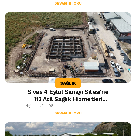
DEVAMINI OKU
SAĞLIK
Sivas 4 Eylül Sanayi Sitesi'ne
112 Acil Sağlık Hizmetleri
İstasyonu ve Aile Sağlığı
4g
0
98
Merkezi Yapılıyor
DEVAMINI OKU