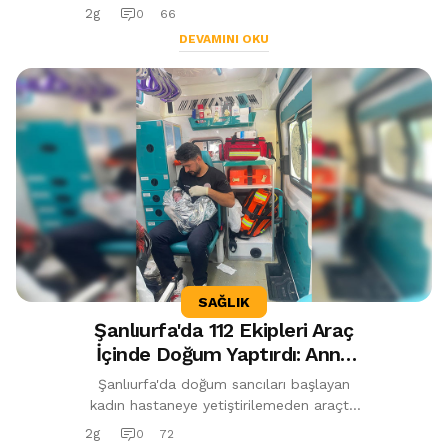
mayo ile uzun süre kalmanın vajinal ve
2g
0
66
idrar yolu enfeksiyonlarına yol açabil...
DEVAMINI OKU
SAĞLIK
Şanlıurfa'da 112 Ekipleri Araç
İçinde Doğum Yaptırdı: Anne
ve Bebek Sağlıklı
Şanlıurfa'da doğum sancıları başlayan
kadın hastaneye yetiştirilemeden araçta
doğum yaptı. 112 Acil Sağlık ekiplerinin
2g
0
72
zamanında müdahalesiyle dünyaya...