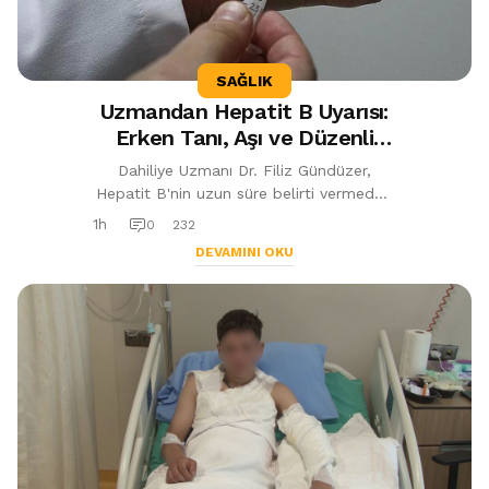
SAĞLIK
Uzmandan Hepatit B Uyarısı:
Erken Tanı, Aşı ve Düzenli
Takip Hayat Kurtarıyor
Dahiliye Uzmanı Dr. Filiz Gündüzer,
Hepatit B'nin uzun süre belirti vermeden
ilerleyebileceğini belirterek erken tanı,
1h
0
232
düzenli takip, tarama testleri ...
DEVAMINI OKU