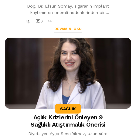
Nedeni
Doç. Dr. Efsun Somay, sigaranın implant
kaybının en önemli nedenlerinden biri
olduğunu belirterek implant tedavisinde
1g
0
44
bakım, hijyen ve doğru ürün seçi...
DEVAMINI OKU
SAĞLIK
Açlık Krizlerini Önleyen 9
Sağlıklı Atıştırmalık Önerisi
Diyetisyen Ayça Sena Yılmaz, uzun süre