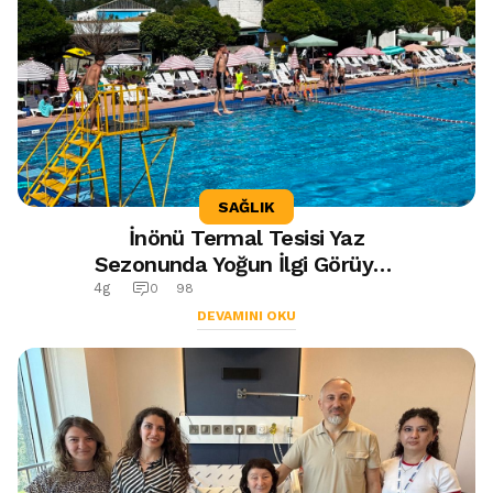
SAĞLIK
İnönü Termal Tesisi Yaz
Sezonunda Yoğun İlgi Görüyor:
26 Derecelik Doğal Şifalı Su
4g
0
98
Ziyaretçileri Ağırlıyor
DEVAMINI OKU