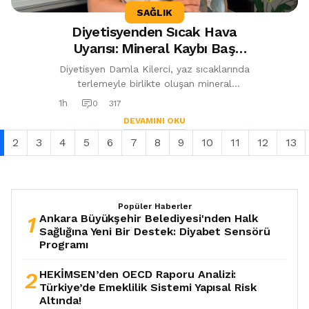
SAĞLIK
Diyetisyenden Sıcak Hava
Uyarısı: Mineral Kaybı Baş
Dönmesi ve Halsizliğe Yol
Diyetisyen Damla Kilerci, yaz sıcaklarında
Açabilir
terlemeyle birlikte oluşan mineral
kaybının baş dönmesi, göz kararması ve
1h
0
317
halsizliğe neden olabileceğini be...
DEVAMINI OKU
2
3
4
5
6
7
8
9
10
11
12
13
Popüler Haberler
1
Ankara Büyükşehir Belediyesi'nden Halk
Sağlığına Yeni Bir Destek: Diyabet Sensörü
Programı
2
HEKİMSEN’den OECD Raporu Analizi:
Türkiye’de Emeklilik Sistemi Yapısal Risk
Altında!