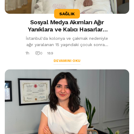
SAĞLIK
Sosyal Medya Akımları Ağır
Yanıklara ve Kalıcı Hasarlara
Yol Açabiliyor
İstanbul'da kolonya ve çakmak nedeniyle
ağır yaralanan 15 yaşındaki çocuk sonrası
uzmanlar uyardı. Alkol içeren ürünlerle
1h
0
189
yapılan sosyal medya akımlar...
DEVAMINI OKU