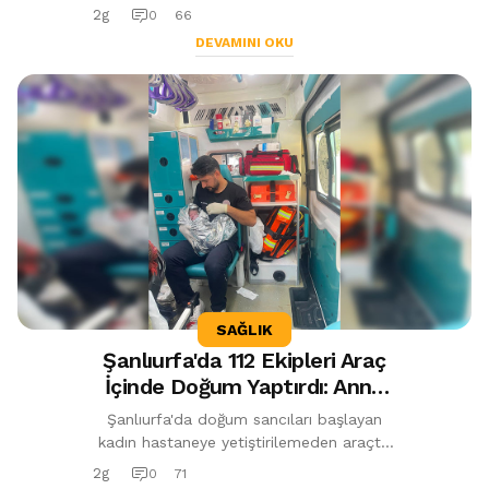
mayo ile uzun süre kalmanın vajinal ve
2g
0
66
idrar yolu enfeksiyonlarına yol açabil...
DEVAMINI OKU
SAĞLIK
Şanlıurfa'da 112 Ekipleri Araç
İçinde Doğum Yaptırdı: Anne
ve Bebek Sağlıklı
Şanlıurfa'da doğum sancıları başlayan
kadın hastaneye yetiştirilemeden araçta
doğum yaptı. 112 Acil Sağlık ekiplerinin
2g
0
71
zamanında müdahalesiyle dünyaya...