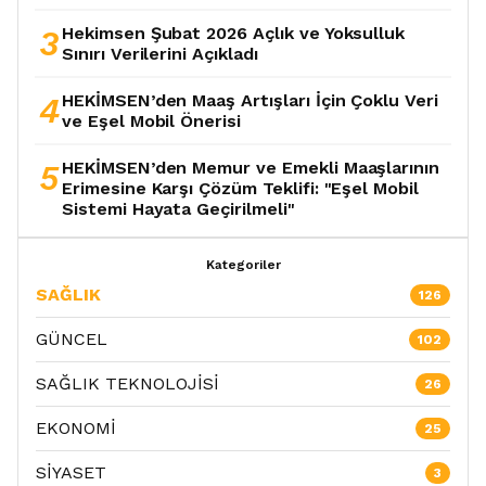
3
Hekimsen Şubat 2026 Açlık ve Yoksulluk
Sınırı Verilerini Açıkladı
4
HEKİMSEN’den Maaş Artışları İçin Çoklu Veri
ve Eşel Mobil Önerisi
5
HEKİMSEN’den Memur ve Emekli Maaşlarının
Erimesine Karşı Çözüm Teklifi: "Eşel Mobil
Sistemi Hayata Geçirilmeli"
Kategoriler
SAĞLIK
126
GÜNCEL
102
SAĞLIK TEKNOLOJİSİ
26
EKONOMİ
25
SİYASET
3