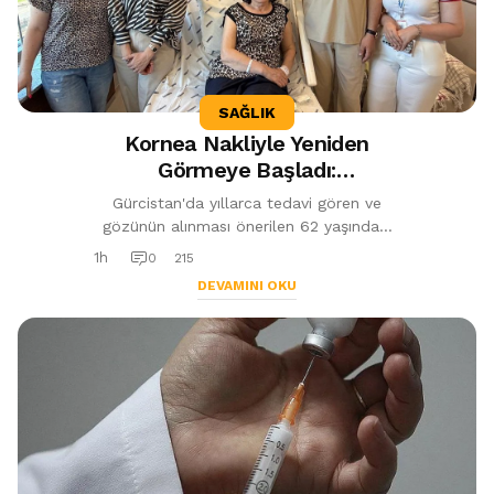
SAĞLIK
Kornea Nakliyle Yeniden
Görmeye Başladı:
"Torunlarımı Daha Net
Gürcistan'da yıllarca tedavi gören ve
Görebileceğim"
gözünün alınması önerilen 62 yaşındaki
hasta, Trabzon'da gerçekleştirilen kornea
1h
0
215
nakli sayesinde yeniden görmeye...
DEVAMINI OKU