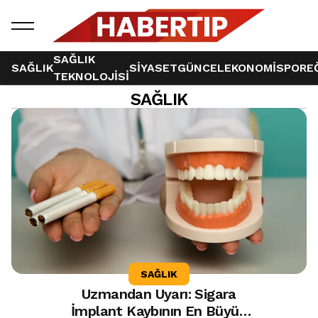
SAĞLIK
SAĞLIK
SİYASET
GÜNCEL
EKONOMİ
SPOR
E
TEKNOLOJİSİ
SAĞLIK
126 haber bulundu
SAĞLIK
Uzmandan Uyarı: Sigara
İmplant Kaybının En Büyük