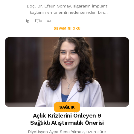
Nedeni
Doç. Dr. Efsun Somay, sigaranın implant
kaybının en önemli nedenlerinden biri
olduğunu belirterek implant tedavisinde
1g
0
43
bakım, hijyen ve doğru ürün seçi...
DEVAMINI OKU
SAĞLIK
Açlık Krizlerini Önleyen 9
Sağlıklı Atıştırmalık Önerisi
Diyetisyen Ayça Sena Yılmaz, uzun süre