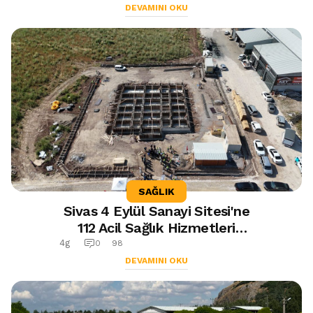
DEVAMINI OKU
SAĞLIK
Sivas 4 Eylül Sanayi Sitesi'ne
112 Acil Sağlık Hizmetleri
İstasyonu ve Aile Sağlığı
4g
0
98
Merkezi Yapılıyor
DEVAMINI OKU