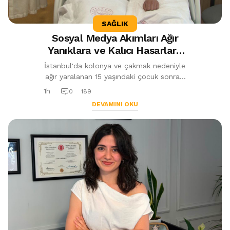
SAĞLIK
Sosyal Medya Akımları Ağır
Yanıklara ve Kalıcı Hasarlara
Yol Açabiliyor
İstanbul'da kolonya ve çakmak nedeniyle
ağır yaralanan 15 yaşındaki çocuk sonrası
uzmanlar uyardı. Alkol içeren ürünlerle
1h
0
189
yapılan sosyal medya akımlar...
DEVAMINI OKU