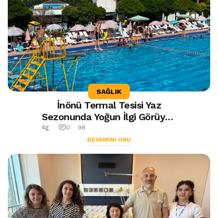
SAĞLIK
İnönü Termal Tesisi Yaz
Sezonunda Yoğun İlgi Görüyor:
26 Derecelik Doğal Şifalı Su
4g
0
98
Ziyaretçileri Ağırlıyor
DEVAMINI OKU