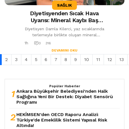
SAĞLIK
Diyetisyenden Sıcak Hava
Uyarısı: Mineral Kaybı Baş
Dönmesi ve Halsizliğe Yol
Diyetisyen Damla Kilerci, yaz sıcaklarında
Açabilir
terlemeyle birlikte oluşan mineral
kaybının baş dönmesi, göz kararması ve
1h
0
316
halsizliğe neden olabileceğini be...
DEVAMINI OKU
2
3
4
5
6
7
8
9
10
11
12
13
Popüler Haberler
1
Ankara Büyükşehir Belediyesi'nden Halk
Sağlığına Yeni Bir Destek: Diyabet Sensörü
Programı
2
HEKİMSEN’den OECD Raporu Analizi:
Türkiye’de Emeklilik Sistemi Yapısal Risk
Altında!