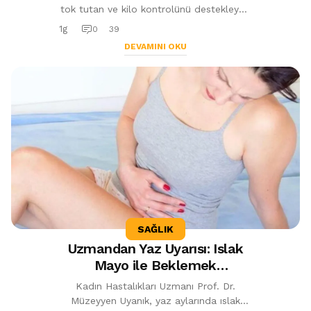
tok tutan ve kilo kontrolünü destekleyen
9 sağlıklı atıştırmalığı açıkladı. Çiğ
1g
0
39
badem, yoğurt, elma, nohut ve d...
DEVAMINI OKU
SAĞLIK
Uzmandan Yaz Uyarısı: Islak
Mayo ile Beklemek
Enfeksiyon Riskini Artırıyor
Kadın Hastalıkları Uzmanı Prof. Dr.
Müzeyyen Uyanık, yaz aylarında ıslak