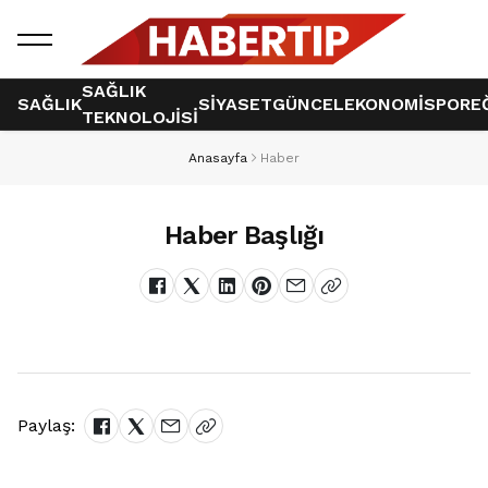
SAĞLIK
SAĞLIK
SİYASET
GÜNCEL
EKONOMİ
SPOR
E
TEKNOLOJİSİ
Anasayfa
Haber
Haber Başlığı
Paylaş: