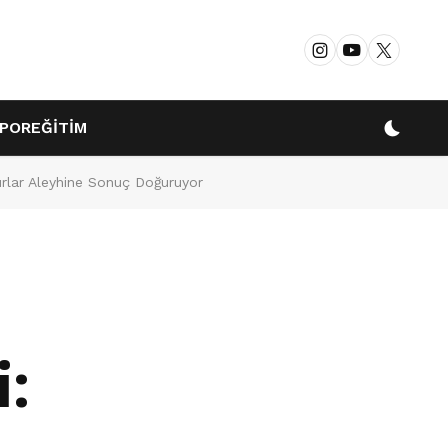
POR
EĞİTİM
Dark 
rlar Aleyhine Sonuç Doğuruyor
: