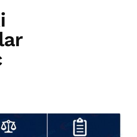
i
lar
ç