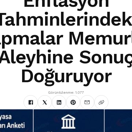
Enflasyon
Tahminlerindek
pmalar Memur
Aleyhine Sonu
Doğuruyor
Görüntülenme: 1.077