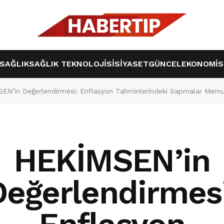
SAĞLIK
SAĞLIK TEKNOLOJİSİ
SİYASET
GÜNCEL
EKONOMİ
S
EN’in Değerlendirmesi: Enflasyon Tahminlerindeki Sapmalar Memu
HEKİMSEN’in
Değerlendirmesi