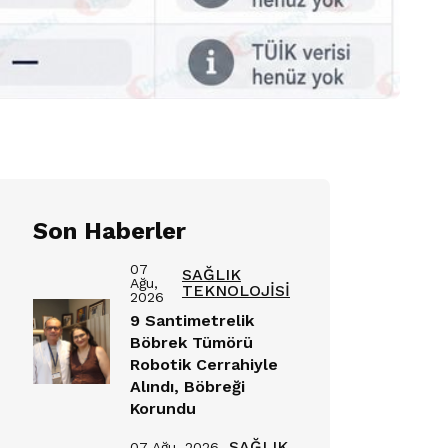
Son Haberler
07
SAĞLIK
Ağu,
TEKNOLOJİSİ
2026
9 Santimetrelik
Böbrek Tümörü
Robotik Cerrahiyle
Alındı, Böbreği
Korundu
SAĞLIK
07 Ağu, 2026