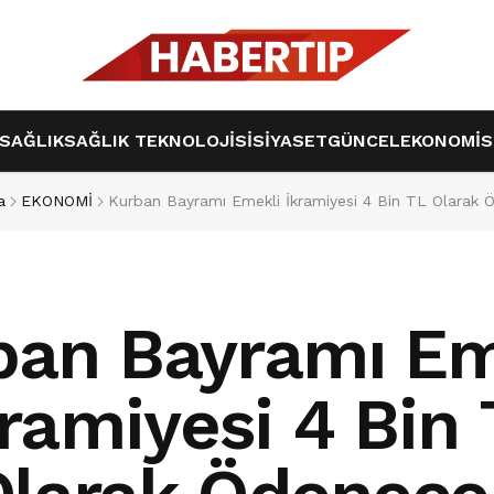
SAĞLIK
SAĞLIK TEKNOLOJİSİ
SİYASET
GÜNCEL
EKONOMİ
S
a
EKONOMİ
Kurban Bayramı Emekli İkramiyesi 4 Bin TL Olarak 
ban Bayramı Em
ramiyesi 4 Bin