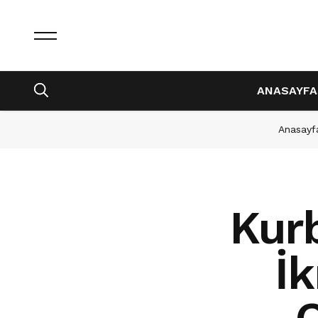
ANASAYFA
Anasayf
Kur
İk