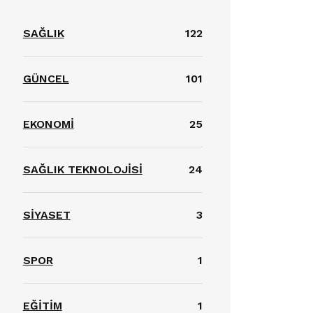
SAĞLIK
122
GÜNCEL
101
EKONOMİ
25
SAĞLIK TEKNOLOJİSİ
24
SİYASET
3
SPOR
1
EĞİTİM
1